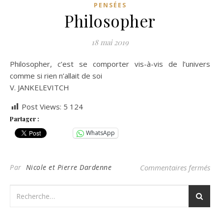
PENSÉES
Philosopher
18 mai 2019
Philosopher, c’est se comporter vis-à-vis de l’univers
comme si rien n’allait de soi
V. JANKELEVITCH
Post Views:
5 124
Partager :
WhatsApp
sur
Par
Nicole et Pierre Dardenne
Commentaires fermés