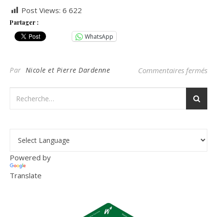
Post Views:
6 622
Partager :
WhatsApp
su
Par
Nicole et Pierre Dardenne
Commentaires fermés
Powered by
Translate