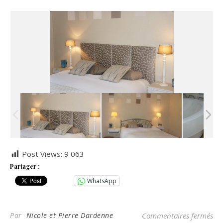
Post Views:
9 063
Partager :
WhatsApp
sur
Par
Nicole et Pierre Dardenne
Commentaires fermés