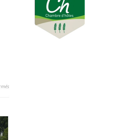
sur Destinée
rmés