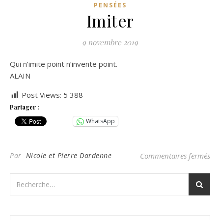
PENSÉES
Imiter
9 novembre 2019
Qui n’imite point n’invente point.
ALAIN
Post Views:
5 388
Partager :
WhatsApp
sur
Par
Nicole et Pierre Dardenne
Commentaires fermés