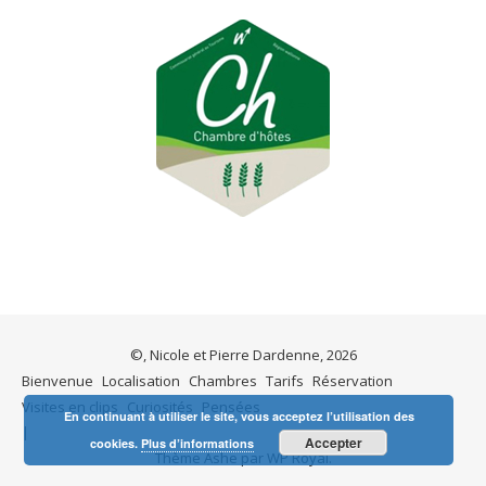
©, Nicole et Pierre Dardenne, 2026
Bienvenue
Localisation
Chambres
Tarifs
Réservation
Visites en clips
Curiosités
Pensées
En continuant à utiliser le site, vous acceptez l’utilisation des
Accepter
cookies.
Plus d’informations
Thème Ashe par
WP Royal
.