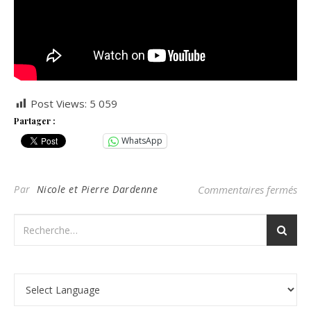
Post Views:
5 059
Partager :
WhatsApp
sur
Par
Nicole et Pierre Dardenne
Commentaires fermés