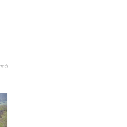
sur Vues de Linciaux
rmés