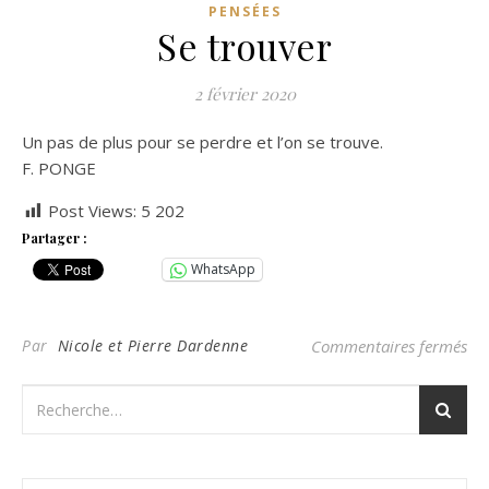
PENSÉES
Se trouver
2 février 2020
Un pas de plus pour se perdre et l’on se trouve.
F. PONGE
Post Views:
5 202
Partager :
WhatsApp
sur
Par
Nicole et Pierre Dardenne
Commentaires fermés