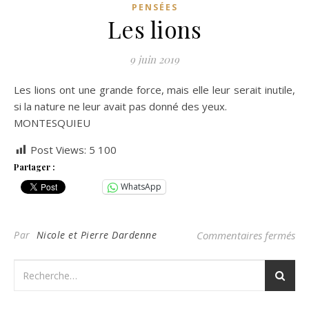
PENSÉES
Les lions
9 juin 2019
Les lions ont une grande force, mais elle leur serait inutile,
si la nature ne leur avait pas donné des yeux.
MONTESQUIEU
Post Views:
5 100
Partager :
WhatsApp
sur
Par
Nicole et Pierre Dardenne
Commentaires fermés