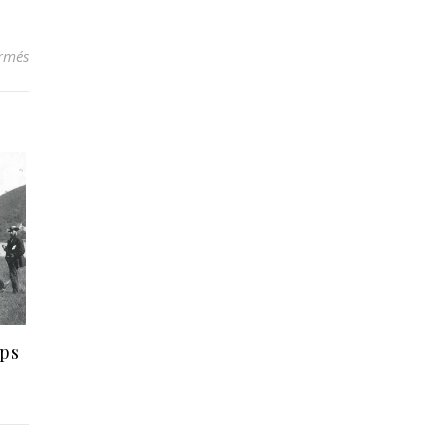
sur Le château de Walzin
rmés
ops