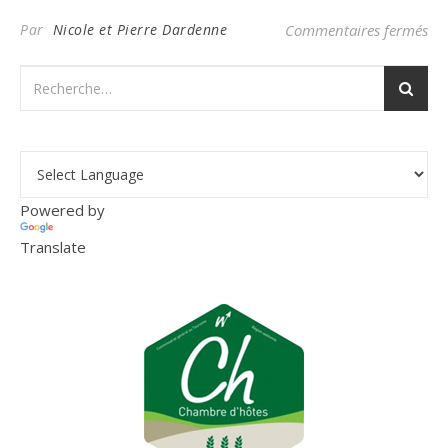
sur
Par
Nicole et Pierre Dardenne
Commentaires fermés
Powered by
Translate