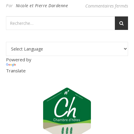
su
Par
Nicole et Pierre Dardenne
Commentaires fermés
Powered by
Translate