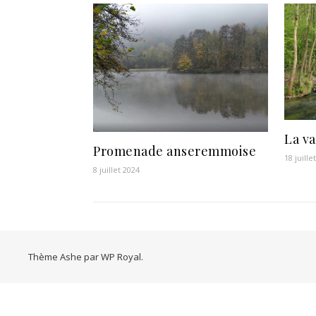
La va
Promenade anseremmoise
18 juille
8 juillet 2024
Thème Ashe par
WP Royal
.