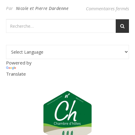
sur
Par
Nicole et Pierre Dardenne
Commentaires fermés
Powered by
Translate