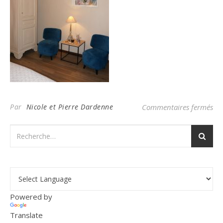
sur
Par
Nicole et Pierre Dardenne
Commentaires fermés
Powered by
Translate