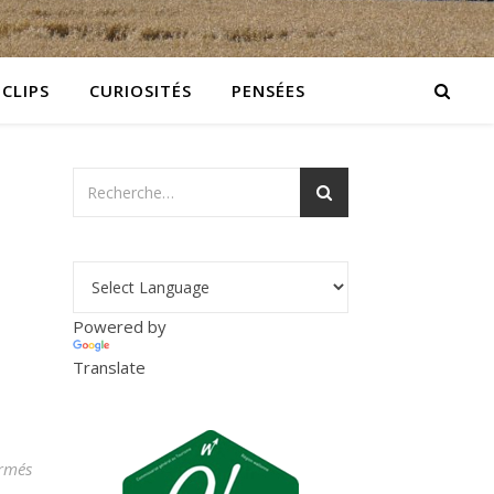
 CLIPS
CURIOSITÉS
PENSÉES
Powered by
Translate
sur cropped-vuecresse01.jpg
rmés