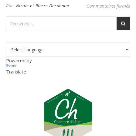
su
Par
Nicole et Pierre Dardenne
Commentaires fermés
Powered by
Translate