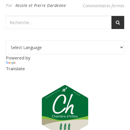
sur
Par
Nicole et Pierre Dardenne
Commentaires fermés
Powered by
Translate