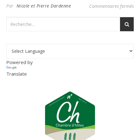
su
Par
Nicole et Pierre Dardenne
Commentaires fermés
Powered by
Translate