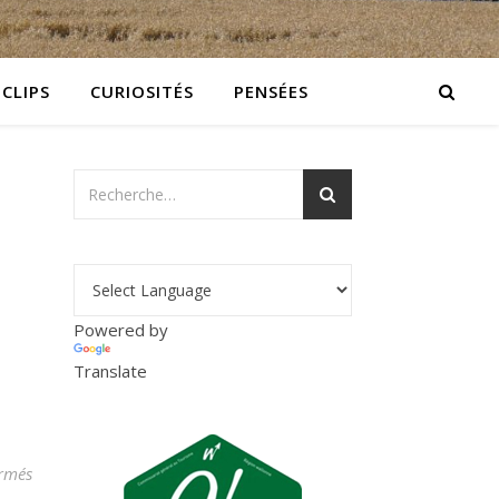
 CLIPS
CURIOSITÉS
PENSÉES
Powered by
Translate
sur cropped-din01.jpg
rmés