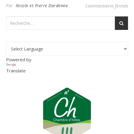
su
Par
Nicole et Pierre Dardenne
Commentaires fermés
Powered by
Translate