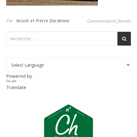
su
Par
Nicole et Pierre Dardenne
Commentaires fermés
Powered by
Translate