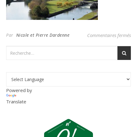
su
Par
Nicole et Pierre Dardenne
Commentaires fermés
Powered by
Translate