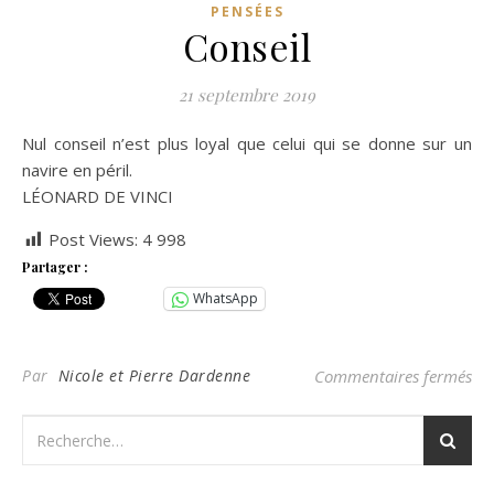
PENSÉES
Conseil
21 septembre 2019
Nul conseil n’est plus loyal que celui qui se donne sur un
navire en péril.
LÉONARD DE VINCI
Post Views:
4 998
Partager :
WhatsApp
sur
Par
Nicole et Pierre Dardenne
Commentaires fermés