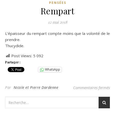
PENSÉES
Rempart
12 mai 2018
L’épaisseur du rempart compte moins que la volonté de le
prendre.
Thucydide.
Post Views:
5 092
Partager :
WhatsApp
su
Par
Nicole et Pierre Dardenne
Commentaires fermés