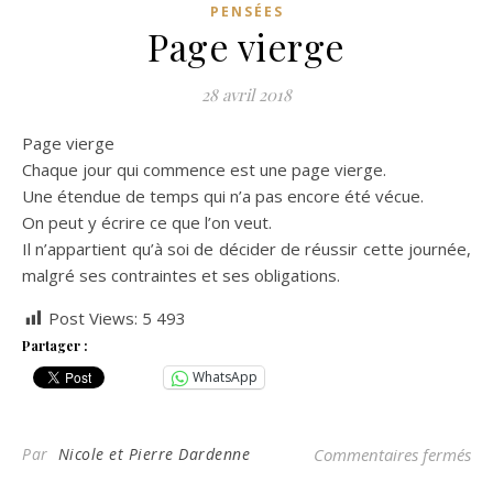
PENSÉES
Page vierge
28 avril 2018
Page vierge
Chaque jour qui commence est une page vierge.
Une étendue de temps qui n’a pas encore été vécue.
On peut y écrire ce que l’on veut.
Il n’appartient qu’à soi de décider de réussir cette journée,
malgré ses contraintes et ses obligations.
Post Views:
5 493
Partager :
WhatsApp
sur
Par
Nicole et Pierre Dardenne
Commentaires fermés